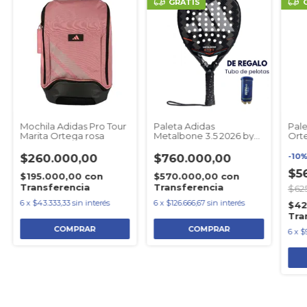
GRATIS
Mochila Adidas Pro Tour
Paleta Adidas
Pale
Marita Ortega rosa
Metalbone 3.5 2026 by
Orte
Ale Galán
202
$260.000,00
$760.000,00
-
10
$5
$195.000,00
con
$570.000,00
con
Transferencia
Transferencia
$62
6
x
$43.333,33
sin interés
6
x
$126.666,67
sin interés
$42
Tra
6
x
$