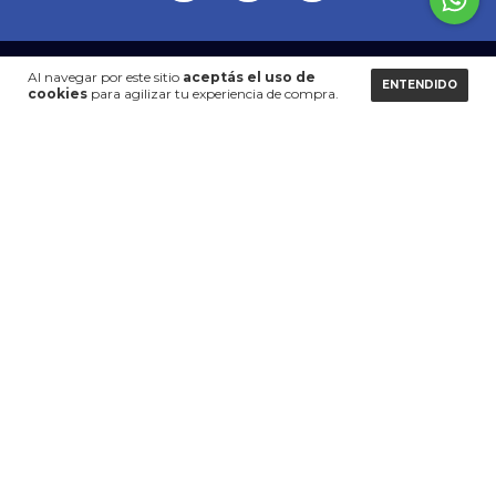
CATEGORÍAS
Al navegar por este sitio
aceptás el uso de
ENTENDIDO
cookies
para agilizar tu experiencia de compra.
CONTACTÁNOS
NEWSLETTER
Medios de pago
Medios de envío