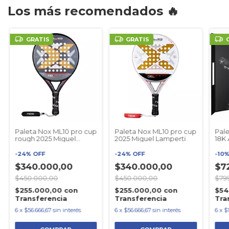
Los más recomendados 🔥
GRATIS
GRATIS
Paleta Nox ML10 pro cup
Paleta Nox ML10 pro cup
Pale
rough 2025 Miguel
2025 Miguel Lamperti
18K 
Lamperti
Limi
BS 
-
24
%
OFF
-
24
%
OFF
-
10
$340.000,00
$340.000,00
$7
$450.000,00
$450.000,00
$79
$255.000,00
con
$255.000,00
con
$54
Transferencia
Transferencia
Tra
6
x
$56.666,67
sin interés
6
x
$56.666,67
sin interés
6
x
$