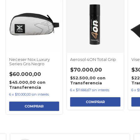
Neceser Nox Luxury
Aerosol 4ON Total Grip
Vise
Series Gris Negro
$70.000,00
$3
$60.000,00
$52.500,00
con
$22
$45.000,00
con
Transferencia
Tra
Transferencia
6
x
$11.666,67
sin interés
6
x
$
6
x
$10.000,00
sin interés