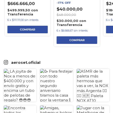
$666.666,00
-
17
%
OFF
$2
$40.000,00
$499.999,50
con
$18
Transferencia
Tra
$48.000,00
6
x
$111.111,00
sin interés
6
x
$
$30.000,00
con
Transferencia
6
x
$6.666,67
sin interés
aeroset.oficial