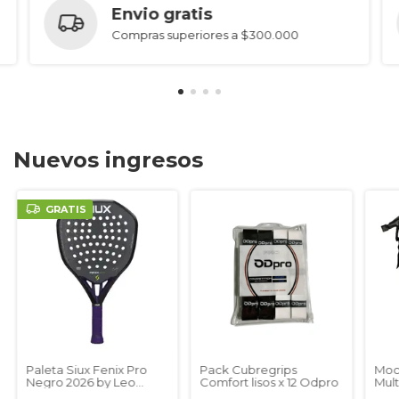
Envio gratis
Compras superiores a $300.000
Nuevos ingresos
GRATIS
Paleta Siux Fenix Pro
Pack Cubregrips
Moc
Negro 2026 by Leo
Comfort lisos x 12 Odpro
Mul
Augsburger