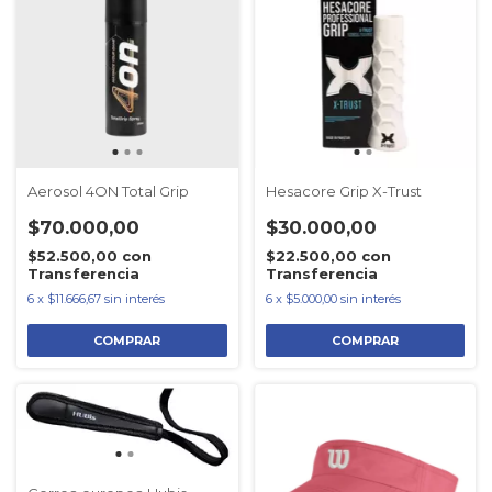
Aerosol 4ON Total Grip
Hesacore Grip X-Trust
$70.000,00
$30.000,00
$52.500,00
con
$22.500,00
con
Transferencia
Transferencia
6
x
$11.666,67
sin interés
6
x
$5.000,00
sin interés