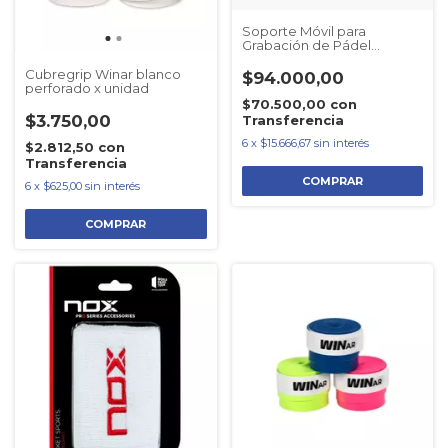
Soporte Móvil para
Grabación de Pádel
ACEPAD
Cubregrip Winar blanco
$94.000,00
perforado x unidad
$70.500,00
con
$3.750,00
Transferencia
6
x
$15.666,67
sin interés
$2.812,50
con
Transferencia
6
x
$625,00
sin interés