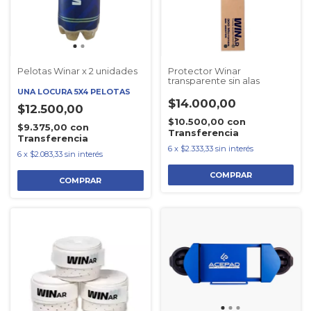
Pelotas Winar x 2 unidades
Protector Winar
transparente sin alas
UNA LOCURA 5X4 PELOTAS
$14.000,00
$12.500,00
$10.500,00
con
$9.375,00
con
Transferencia
Transferencia
6
x
$2.333,33
sin interés
6
x
$2.083,33
sin interés