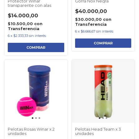
Protector Winar
Gorra Nox Negra
transparente con alas
$40.000,00
$14.000,00
$30.000,00
con
$10.500,00
con
Transferencia
Transferencia
6
x
$6.666,67
sin interés
6
x
$2.333,33
sin interés
Pelotas Rosas Winar x 2
Pelotas Head Team x 3
unidades
unidades