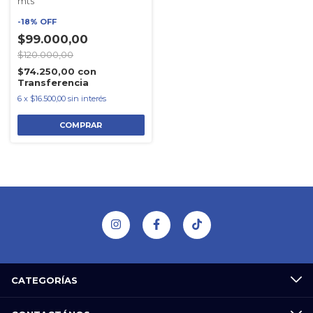
mts
-
18
%
OFF
$99.000,00
$120.000,00
$74.250,00
con
Transferencia
6
x
$16.500,00
sin interés
CATEGORÍAS