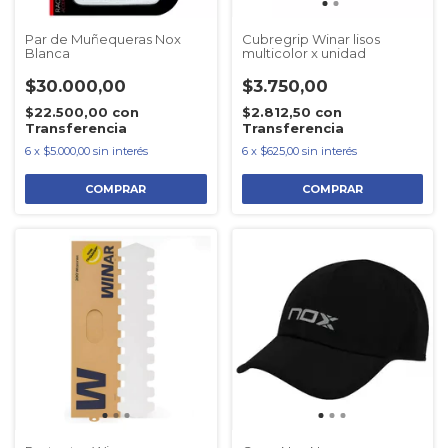
Par de Muñequeras Nox
Cubregrip Winar lisos
Blanca
multicolor x unidad
$30.000,00
$3.750,00
$22.500,00
con
$2.812,50
con
Transferencia
Transferencia
6
x
$5.000,00
sin interés
6
x
$625,00
sin interés