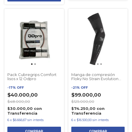
Pack Cubregrips Comfort
Manga de compresión
lisos x 12 Odpro
Floky No Strain Evolution
Negro
-
17
%
OFF
-
21
%
OFF
$40.000,00
$99.000,00
$48.000,00
$125.000,00
$30.000,00
con
$74.250,00
con
Transferencia
Transferencia
6
x
$6.666,67
sin interés
6
x
$16.500,00
sin interés
COMPRAR