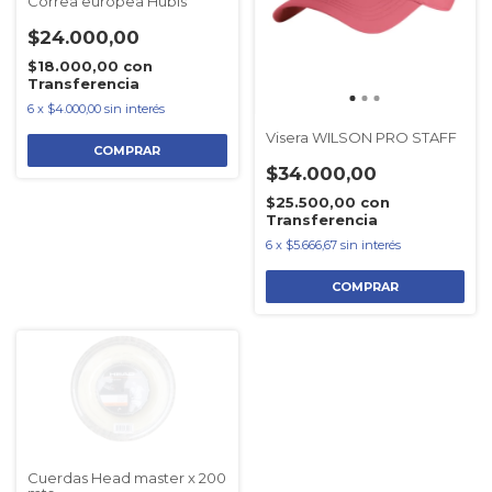
Correa europea Hubis
$24.000,00
$18.000,00
con
Transferencia
6
x
$4.000,00
sin interés
Visera WILSON PRO STAFF
$34.000,00
$25.500,00
con
Transferencia
6
x
$5.666,67
sin interés
COMPRAR
Cuerdas Head master x 200