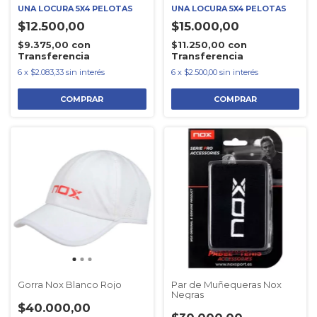
UNA LOCURA 5X4 PELOTAS
UNA LOCURA 5X4 PELOTAS
$12.500,00
$15.000,00
$9.375,00
con
$11.250,00
con
Transferencia
Transferencia
6
x
$2.083,33
sin interés
6
x
$2.500,00
sin interés
Gorra Nox Blanco Rojo
Par de Muñequeras Nox
Negras
$40.000,00