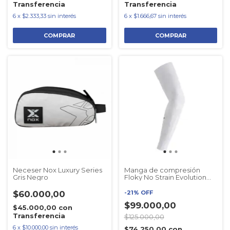
Transferencia
Transferencia
6
x
$2.333,33
sin interés
6
x
$1.666,67
sin interés
COMPRAR
Neceser Nox Luxury Series
Manga de compresión
Gris Negro
Floky No Strain Evolution
Blanco
$60.000,00
-
21
%
OFF
$99.000,00
$45.000,00
con
Transferencia
$125.000,00
6
x
$10.000,00
sin interés
$74.250,00
con