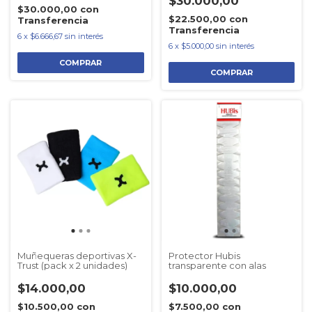
$30.000,00
$30.000,00
con
$22.500,00
con
Transferencia
Transferencia
6
x
$6.666,67
sin interés
6
x
$5.000,00
sin interés
Muñequeras deportivas X-
Protector Hubis
Trust (pack x 2 unidades)
transparente con alas
$14.000,00
$10.000,00
$10.500,00
con
$7.500,00
con