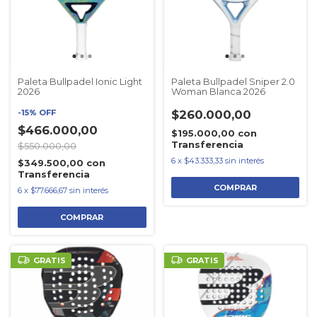
Paleta Bullpadel Ionic Light
Paleta Bullpadel Sniper 2.0
2026
Woman Blanca 2026
-
15
%
OFF
$260.000,00
$466.000,00
$195.000,00
con
Transferencia
$550.000,00
6
x
$43.333,33
sin interés
$349.500,00
con
Transferencia
6
x
$77.666,67
sin interés
GRATIS
GRATIS