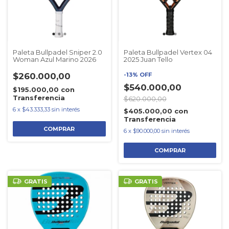
Paleta Bullpadel Sniper 2.0
Paleta Bullpadel Vertex 04
Woman Azul Marino 2026
2025 Juan Tello
$260.000,00
-
13
%
OFF
$540.000,00
$195.000,00
con
Transferencia
$620.000,00
6
x
$43.333,33
sin interés
$405.000,00
con
Transferencia
6
x
$90.000,00
sin interés
GRATIS
GRATIS