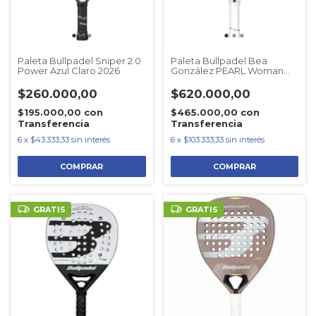
Paleta Bullpadel Sniper 2.0
Paleta Bullpadel Bea
Power Azul Claro 2026
González PEARL Woman
2026
$260.000,00
$620.000,00
$195.000,00
con
$465.000,00
con
Transferencia
Transferencia
6
x
$43.333,33
sin interés
6
x
$103.333,33
sin interés
GRATIS
GRATIS