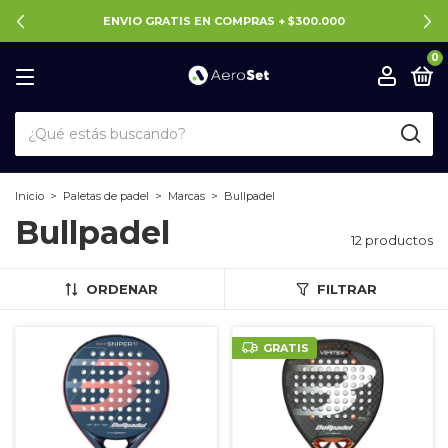
ENVIO GRATIS EN COMPRAS + $300.000
0
Inicio
>
Paletas de padel
>
Marcas
>
Bullpadel
Bullpadel
12 productos
ORDENAR
FILTRAR
GRATIS