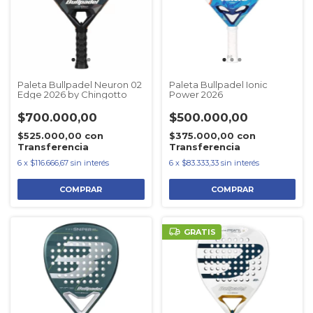
Paleta Bullpadel Neuron 02
Paleta Bullpadel Ionic
Edge 2026 by Chingotto
Power 2026
$700.000,00
$500.000,00
$525.000,00
con
$375.000,00
con
Transferencia
Transferencia
6
x
$116.666,67
sin interés
6
x
$83.333,33
sin interés
GRATIS