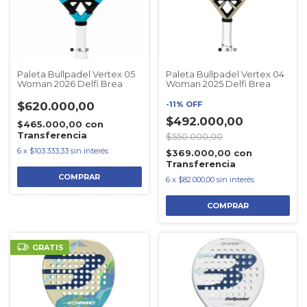
Paleta Bullpadel Vertex 05
Paleta Bullpadel Vertex 04
Woman 2026 Delfi Brea
Woman 2025 Delfi Brea
$620.000,00
-
11
%
OFF
$492.000,00
$465.000,00
con
Transferencia
$550.000,00
6
x
$103.333,33
sin interés
$369.000,00
con
Transferencia
6
x
$82.000,00
sin interés
GRATIS