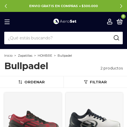
ENVIO GRATIS EN COMPRAS + $300.000
0
Inicio
>
Zapatillas
>
HOMBRE
>
Bullpadel
Bullpadel
2 productos
ORDENAR
FILTRAR