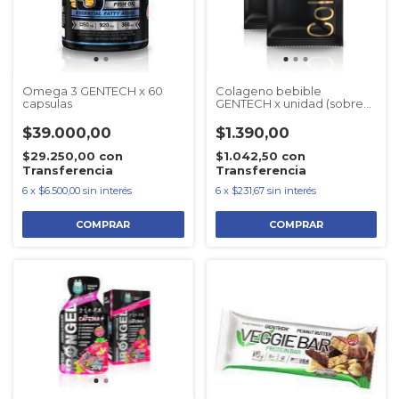
Omega 3 GENTECH x 60
Colageno bebible
capsulas
GENTECH x unidad (sobre
12grs )
$39.000,00
$1.390,00
$29.250,00
con
$1.042,50
con
Transferencia
Transferencia
6
x
$6.500,00
sin interés
6
x
$231,67
sin interés