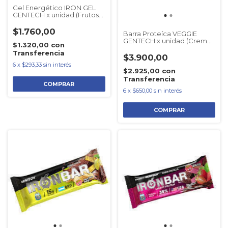
Gel Energético IRON GEL
GENTECH x unidad (Frutos
del Bosque)
$1.760,00
Barra Proteíca VEGGIE
GENTECH x unidad (Crema
$1.320,00
con
de Maní)
Transferencia
$3.900,00
6
x
$293,33
sin interés
$2.925,00
con
Transferencia
6
x
$650,00
sin interés